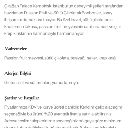
Çırağan Palace Kempinski İstanbul’un deneyimli şefleri tarafından
hazırlanan Passion Fruit ve Sütlü Çikolatalı Bonbonlar, saray
ihtişamını damaklara taşıyor. Bu özel lezzet, sütlü çikolatanın
kadifemsi dokusu, passion fruit meyvesinin canlı aroması ve çıtır
krep kırıklarının harmonisiyle harmanlanıyor.
Malzemeler
Passion fruit meyvesi, sütlü çikolata, tereyağı, şeker, krep kırığı.
Alerjen Bilgisi
Glüten, süt ve süt ürünleri, yumurta, soya.
Şartlar ve Koşullar
Fiyatlarımıza KDV ve kurye ücreti dahildir. Kendim gelip alacağım
seçeneğiyle bu ürünü %20 avantajlı fiyatla satın alabilirsiniz.
Adrese teslim taleplerinizde seçeceğiniz bölgeye göre minimum
sipariş tutarı değişkenlik göstermektedir. Satın alma işleminiz