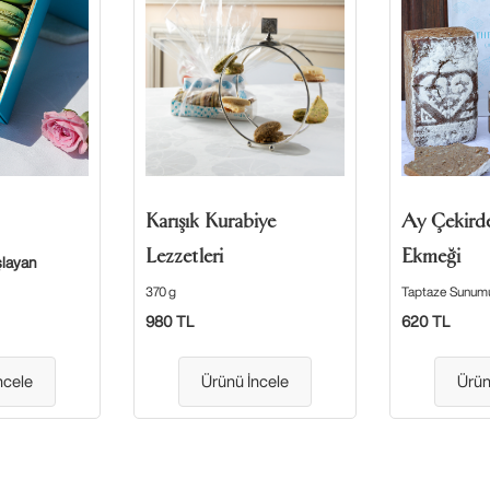
Karışık Kurabiye
Ay Çekirde
Lezzetleri
Ekmeği
şlayan
370 g
Taptaze Sunumuyl
980 TL
620 TL
ncele
Ürünü İncele
Ürün