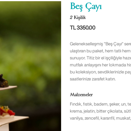
Beş Çayı
2 Kişilik
TL 3350.00
Gelenekselleşmiş "Beş Çayı" sere
ulaştıran bu paket, hem tatlı hem
sunuyor. Titiz bir el işçiliğiyle h
mutfak anlayışını her lokmada his
bu koleksiyon, sevdiklerinizle pay
saatlerinize zarafet katın.
Malzemeler
Fındık, fıstık, badem, şeker, un, t
krema, jelatin, bitter çikolata, s
vanilya, zencefil, karanfil, muskat