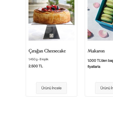
Çırağan Cheesecake
Makaron
1.450 g - 8 kişilik
1.000 TL'den ba
2.500 TL
fiyatlarla
Ürünü İncele
Ürünü İ