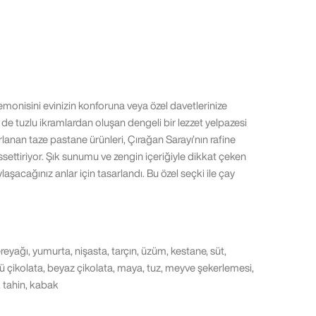
monisini evinizin konforuna veya özel davetlerinize
 de tuzlu ikramlardan oluşan dengeli bir lezzet yelpazesi
azırlanan taze pastane ürünleri, Çırağan Sarayı’nın rafine
settiriyor. Şık sunumu ve zengin içeriğiyle dikkat çeken
laşacağınız anlar için tasarlandı. Bu özel seçki ile çay
ereyağı, yumurta, nişasta, tarçın, üzüm, kestane, süt,
ütlü çikolata, beyaz çikolata, maya, tuz, meyve şekerlemesi,
, tahin, kabak