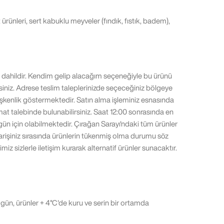
 ürünleri, sert kabuklu meyveler (fındık, fıstık, badem),
i dahildir. Kendim gelip alacağım seçeneğiyle bu ürünü
irsiniz. Adrese teslim taleplerinizde seçeceğiniz bölgeye
şkenlik göstermektedir. Satın alma işleminiz esnasında
mat talebinde bulunabilirsiniz. Saat 12:00 sonrasında en
gün için olabilmektedir. Çırağan Sarayı'ndaki tüm ürünler
parişiniz sırasında ürünlerin tükenmiş olma durumu söz
iz sizlerle iletişim kurarak alternatif ürünler sunacaktır.
 gün, ürünler + 4°C'de kuru ve serin bir ortamda