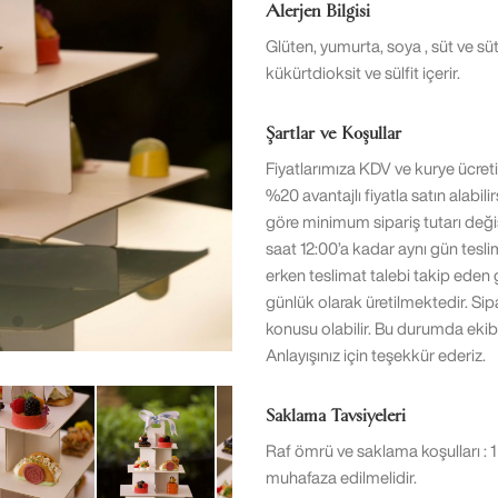
Alerjen Bilgisi
Glüten, yumurta, soya , süt ve süt
kükürtdioksit ve sülfit içerir.
Şartlar ve Koşullar
Fiyatlarımıza KDV ve kurye ücret
%20 avantajlı fiyatla satın alabil
göre minimum sipariş tutarı deği
saat 12:00’a kadar aynı gün tesli
erken teslimat talebi takip eden 
günlük olarak üretilmektedir. Si
konusu olabilir. Bu durumda ekibim
Anlayışınız için teşekkür ederiz.
Saklama Tavsiyeleri
Raf ömrü ve saklama koşulları : 1
muhafaza edilmelidir.