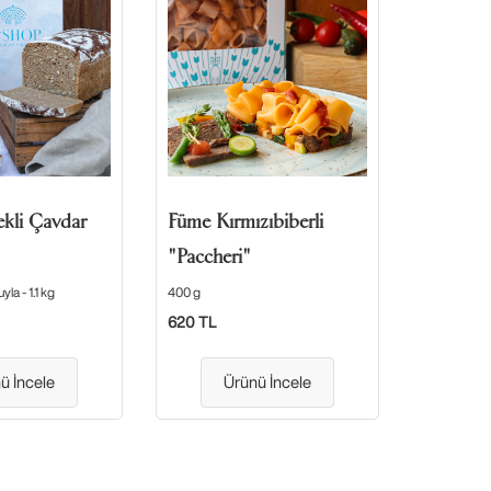
kli Çavdar
Füme Kırmızıbiberli
"Paccheri"
a - 1.1 kg
400 g
620 TL
ü İncele
Ürünü İncele